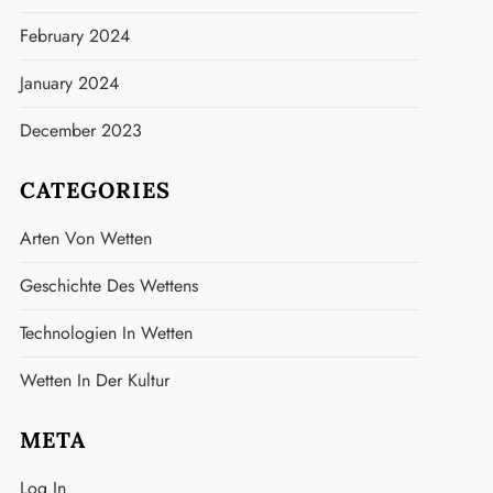
February 2024
January 2024
December 2023
CATEGORIES
Arten Von Wetten
Geschichte Des Wettens
Technologien In Wetten
Wetten In Der Kultur
META
Log In