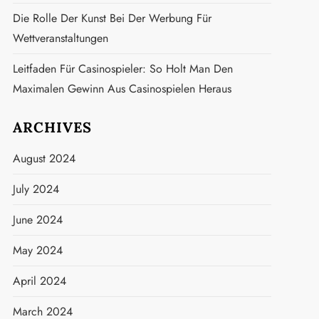
Die Rolle Der Kunst Bei Der Werbung Für
Wettveranstaltungen
Leitfaden Für Casinospieler: So Holt Man Den
Maximalen Gewinn Aus Casinospielen Heraus
ARCHIVES
August 2024
July 2024
June 2024
May 2024
April 2024
March 2024