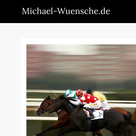
Skip
Michael-Wuensche.de
to
content